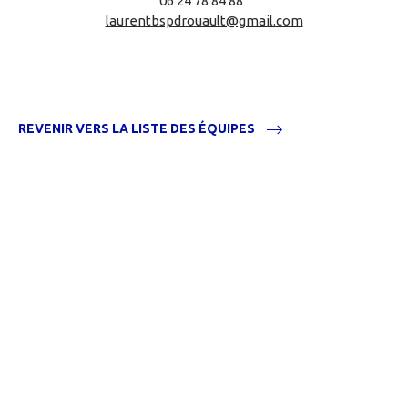
06 24 78 84 88
laurentbspdrouault@gmail.com
REVENIR VERS LA LISTE DES ÉQUIPES