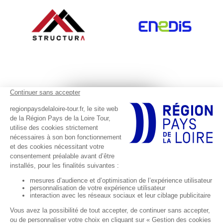
Footer réseaux sociaux
Suivez-nous sur les réseaux sociaux