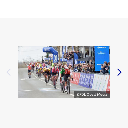
Élement précédent
Élem
©PDL Ouest Média