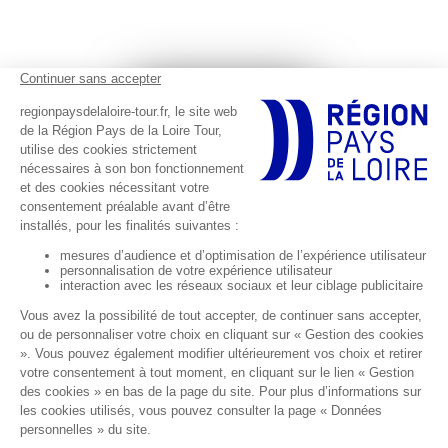
Footer réseaux sociaux
Suivez-nous sur les réseaux sociaux
Abonnez-vous à notre newsletter
Footer Gauche
Footer Droite
Accessibilité numérique :
Données personnelles