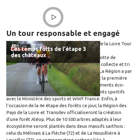
Lire la vidéo
Un tour responsable et engagé
La Région a souhaité placer le Région Pays de la Loire Tour
Les temps forts de l'étape 3
sous le signe de la responsabilité sociale et
des châteaux
environnementale : absence de caravane, flotte de
véhicules hybrides, ambition zéro plastique, collecte et tri
des déchets, fournisseurs en circuit court… La Région a par
ailleurs officialisé son engagement en étant la première
collectivité à signer la Charte des 15 engagements éco-
responsables des organisateurs d’événements sportifs
avec le Ministère des sports et WWF France. Enfin, à
l’occasion de la 4e étape des forêts ce jour, la Région des
Pays de la Loire et Transdev officialiseront la création
d’une forêt Aléop. Plus de 10 500 arbres adaptés à leur
écosystème seront plantés dans deux massifs sarthois :
celui du Mélinais à La Flèche (72) et de La Nousillière à
Louailles (72), en compensation carbone liée à